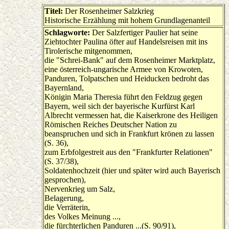
Titel:
Der Rosenheimer Salzkrieg
Historische Erzählung mit hohem Grundlagenanteil
Schlagworte:
Der Salzfertiger Paulier hat seine
Ziehtochter Paulina öfter auf Handelsreisen mit ins
Tirolerische mitgenommen,
die "Schrei-Bank" auf dem Rosenheimer Marktplatz,
eine österreich-ungarische Armee von Krowoten,
Panduren, Tolpatschen und Heiducken bedroht das
Bayernland,
Königin Maria Theresia führt den Feldzug gegen
Bayern, weil sich der bayerische Kurfürst Karl
Albrecht vermessen hat, die Kaiserkrone des Heiligen
Römischen Reiches Deutscher Nation zu
beanspruchen und sich in Frankfurt krönen zu lassen
(S. 36),
zum Erbfolgestreit aus den "Frankfurter Relationen"
(S. 37/38),
Soldatenhochzeit (hier und später wird auch Bayerisch
gesprochen),
Nervenkrieg um Salz,
Belagerung,
die Verräterin,
des Volkes Meinung ...,
die fürchterlichen Panduren ...(S. 90/91),