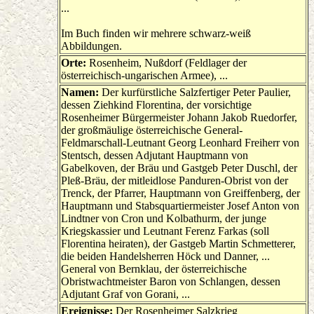
...
Im Buch finden wir mehrere schwarz-weiß
Abbildungen.
Orte:
Rosenheim, Nußdorf (Feldlager der
österreichisch-ungarischen Armee), ...
Namen:
Der kurfürstliche Salzfertiger Peter Paulier,
dessen Ziehkind Florentina, der vorsichtige
Rosenheimer Bürgermeister Johann Jakob Ruedorfer,
der großmäulige österreichische General-
Feldmarschall-Leutnant Georg Leonhard Freiherr von
Stentsch, dessen Adjutant Hauptmann von
Gabelkoven, der Bräu und Gastgeb Peter Duschl, der
Pleß-Bräu, der mitleidlose Panduren-Obrist von der
Trenck, der Pfarrer, Hauptmann von Greiffenberg, der
Hauptmann und Stabsquartiermeister Josef Anton von
Lindtner von Cron und Kolbathurm, der junge
Kriegskassier und Leutnant Ferenz Farkas (soll
Florentina heiraten), der Gastgeb Martin Schmetterer,
die beiden Handelsherren Höck und Danner, ...
General von Bernklau, der österreichische
Obristwachtmeister Baron von Schlangen, dessen
Adjutant Graf von Gorani, ...
Ereignisse:
Der Rosenheimer Salzkrieg