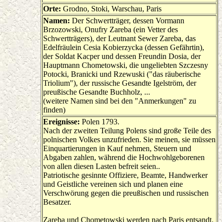
Orte:
Grodno, Stoki, Warschau, Paris
Namen:
Der Schwertträger, dessen Vormann
Brzozowski, Onufry Zareba (ein Vetter des
Schwertträgers), der Leutnant Sewer Zareba, das
Edelfräulein Cesia Kobierzycka (dessen Gefährtin),
der Soldat Kacper und dessen Freundin Dosia, der
Hauptmann Chometowski, die ungeliebten Szczesny
Potocki, Branicki und Rzewuski ("das räuberische
Triolium"), der russische Gesandte Igelström, der
preußische Gesandte Buchholz, ...
(weitere Namen sind bei den "Anmerkungen" zu
finden)
Ereignisse:
Polen 1793.
Nach der zweiten Teilung Polens sind große Teile des
polnischen Volkes unzufrieden. Sie meinen, sie müssen
Einquartierungen in Kauf nehmen, Steuern und
Abgaben zahlen, während die Hochwohlgeborenen
von allen diesen Lasten befreit seien..
Patriotische gesinnte Offiziere, Beamte, Handwerker
und Geistliche vereinen sich und planen eine
Verschwörung gegen die preußischen und russischen
Besatzer.
Zareba und Chometowski werden nach Paris entsandt.