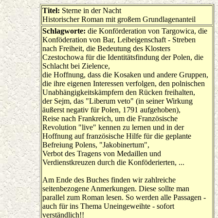
Titel:
Sterne in der Nacht
Historischer Roman mit großem Grundlagenanteil
Schlagworte:
die Konförderation von Targowica, die
Konföderation von Bar, Leibeigenschaft - Streben
nach Freiheit, die Bedeutung des Klosters
Czestochowa für die Identitätsfindung der Polen, die
Schlacht bei Zielence,
die Hoffnung, dass die Kosaken und andere Gruppen,
die ihre eigenen Interessen verfolgen, den polnischen
Unabhängigkeitskämpfern den Rücken freihalten,
der Sejm, das "Liberum veto" (in seiner Wirkung
äußerst negativ für Polen, 1791 aufgehoben),
Reise nach Frankreich, um die Französische
Revolution "live" kennen zu lernen und in der
Hoffnung auf französische Hilfe für die geplante
Befreiung Polens, "Jakobinertum",
Verbot des Tragens von Medaillen und
Verdienstkreuzen durch die Konföderierten, ...
Am Ende des Buches finden wir zahlreiche
seitenbezogene Anmerkungen. Diese sollte man
parallel zum Roman lesen. So werden alle Passagen -
auch für ins Thema Uneingeweihte - sofort
verständlich!!