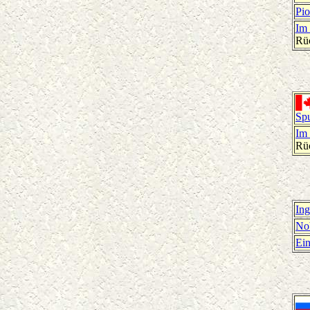
Pio
Im 
Rü
Spu
Im 
Rü
Ing
Nob
Ein